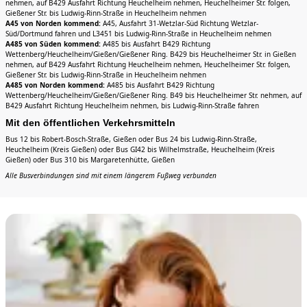
nehmen, auf B429 Ausfahrt Richtung Heuchelheim nehmen, Heuchelheimer Str. folgen,
Gießener Str. bis Ludwig-Rinn-Straße in Heuchelheim nehmen
A45 von Norden kommend:
A45, Ausfahrt 31-Wetzlar-Süd Richtung Wetzlar-
Süd/Dortmund fahren und L3451 bis Ludwig-Rinn-Straße in Heuchelheim nehmen
A485 von Süden kommend:
A485 bis Ausfahrt B429 Richtung
Wettenberg/Heuchelheim/Gießen/Gießener Ring. B429 bis Heuchelheimer Str. in Gießen
nehmen, auf B429 Ausfahrt Richtung Heuchelheim nehmen, Heuchelheimer Str. folgen,
Gießener Str. bis Ludwig-Rinn-Straße in Heuchelheim nehmen
A485 von Norden kommend:
A485 bis Ausfahrt B429 Richtung
Wettenberg/Heuchelheim/Gießen/Gießener Ring. B49 bis Heuchelheimer Str. nehmen, auf
B429 Ausfahrt Richtung Heuchelheim nehmen, bis Ludwig-Rinn-Straße fahren
Mit den öffentlichen Verkehrsmitteln
Bus 12 bis Robert-Bosch-Straße, Gießen oder Bus 24 bis Ludwig-Rinn-Straße,
Heuchelheim (Kreis Gießen) oder Bus GI42 bis Wilhelmstraße, Heuchelheim (Kreis
Gießen) oder Bus 310 bis Margaretenhütte, Gießen
Alle Busverbindungen sind mit einem längerem Fußweg verbunden