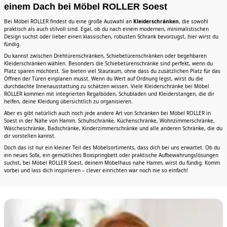
einem Dach bei Möbel ROLLER Soest
Bei Möbel ROLLER findest du eine große Auswahl an
Kleiderschränken
, die sowohl
praktisch als auch stilvoll sind. Egal, ob du nach einem modernen, minimalistischen
Design suchst oder lieber einen klassischen, robusten Schrank bevorzugst, hier wirst du
fündig.
Du kannst zwischen Drehtürenschränken, Schiebetürenschränken oder begehbaren
Kleiderschränken wählen. Besonders die Schiebetürenschränke sind perfekt, wenn du
Platz sparen möchtest. Sie bieten viel Stauraum, ohne dass du zusätzlichen Platz für das
Öffnen der Türen einplanen musst. Wenn du Wert auf Ordnung legst, wirst du die
durchdachte Innenausstattung zu schätzen wissen. Viele Kleiderschränke bei Möbel
ROLLER kommen mit integrierten Regalböden, Schubladen und Kleiderstangen, die dir
helfen, deine Kleidung übersichtlich zu organisieren.
Aber es gibt natürlich auch noch jede andere Art von Schränken bei Möbel ROLLER in
Soest in der Nähe von Hamm. Schuhschränke, Küchenschränke, Wohnzimmerschränke,
Wäscheschränke, Badschränke, Kinderzimmerschränke und alle anderen Schränke, die du
dir vorstellen kannst.
Doch das ist nur ein kleiner Teil des Möbelsortiments, dass dich bei uns erwartet. Ob du
ein neues Sofa, ein gemütliches Boxspringbett oder praktische Aufbewahrungslösungen
suchst, bei Möbel ROLLER Soest, deinem Möbelhaus nahe Hamm, wirst du fündig. Komm
vorbei und lass dich inspirieren – clever einrichten war noch nie so einfach!