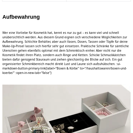
Aufbewahrung
Wer eine Vorliebe für Kosmetik hat, kennt es nur zu gut – es kann viel und schnell
unübersichtlich werden. Aus diesem Grund eignen sich verschiedene Möglichkeiten zur
Aufbewahrung. Schlichte Behälter, aber auch Vasen, Dosen, Tassen oder Töpfe für deine
Make-Up-Pinsel lassen sich hierfür sehr gut einsetzen. Praktische Schränke für sämtliche
Utensilien gehen ebenfalls optimal mit dem Schminktisch einher. Aber nicht nur die
Kosmetik findet ihren Platz, sondern auch Ringe und Ketten. Schicke Schmuckkästchen
bieten dafür genügend Stauraum und ziehen gleichzeitig die Blicke auf sich. Ein gut
organisierter Schminkbereich macht direkt Lust und Laune sich aufzuhübschen. :ui-
markdown-button-primary-link{label="Boxen & Körbe" to="/haushaltswaren/boxen-und-
koerbe/" :open-in-new-tab="false"}