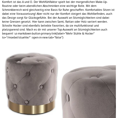
Komfort ist das A und O. Der Wohlfühlfaktor spielt bei der morgendlichen Make-Up-
Routine oder beim abendlichen Abschminken eine wichtige Rolle. Mit dem
Schminkbereich wird gleichzeitig eine Basis für Ruhe geschaffen. Komfortables Sitzen ist
dabei eine Voraussetzung! Aber nicht nur der Komfort steigert das Wohlbefinden, auch
das Design sorgt für Glücksgefühle. Bei der Auswahl an Sitzmöglichkeiten sind dabei
keine Grenzen gesetzt. Hier kann zwischen Samt, Rattan oder Holz variiert werden.
Stilvolle Hocker sind ebenfalls beliebte Favoriten, da sie multifunktional und
platzsparend sind. Mach es dir mit unserer Top-Auswahl an Sitzmöglichkeiten auch
bequem! :ui-markdown-button-primary-link{label="Mehr Stühle & Hocker"
to="/moebel/stuehle/" :open-in-new-tab="false"}