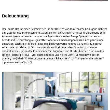
Beleuchtung
Der ideale Ort für einen Schminktisch ist der Bereich vor dem Fenster. Genügend Licht ist
ein Muss für das Schminken und Stylen. Sollten die Lichtverhältnisse unzureichend sein,
kann mit geschmackvollen Lampen nachgeholfen werden. Einige Spiegel sind sogar
bereits mit Beleuchtung ausgestattet. Aber auch Tischlampen lassen sich ganz simpel
einsetzen. Wichtig ist hierbei, dass das Licht von vorne kommt. So kannst du optimal
sehen wie das Make-Up fällt. Wandleuchten direkt über dem Schminktisch stellen
ebenfalls eine Option dar. Ein besonderer Hingucker sind LED-Glühbirnen rund um den
Spiegel. Wichtig ist nur – viel ausreichendes und helles Licht! :ui-markdown-button-
primary-link{label="Entdecke unsere Lampen & Leuchten" to="/lampen-und-leuchten/"
:open-in-new-tab="false"}