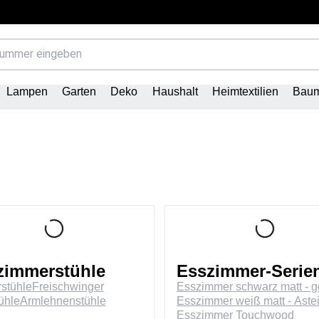
Lampen
Garten
Deko
Haushalt
Heimtextilien
Baum
zimmerstühle
Esszimmer-Serie
rstühle
Freischwinger
Esszimmer schwarz matt - g
ühle
Armlehnenstühle
Esszimmer weiß matt - Aste
Esszimmer Touchwood