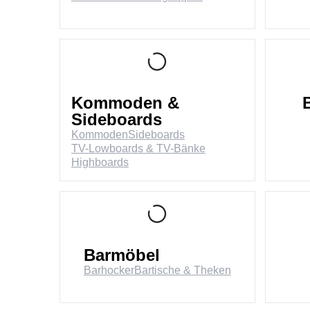
Kommoden &
Sideboards
Kommoden
Sideboards
TV-Lowboards & TV-Bänke
Highboards
Barmöbel
Barhocker
Bartische & Theken