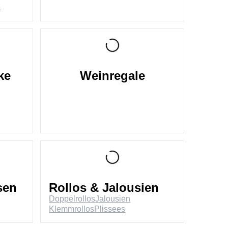
e
ke
Weinregale
sen
Rollos & Jalousien
Doppelrollos
Jalousien
Klemmrollos
Plissees