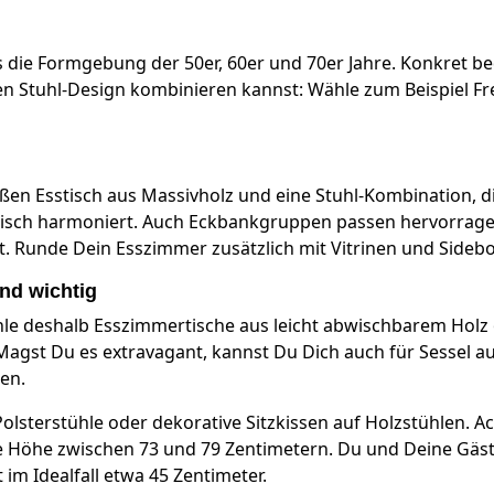
rs die Formgebung der 50er, 60er und 70er Jahre. Konkret 
ten Stuhl-Design kombinieren kannst: Wähle zum Beispiel Fre
ßen Esstisch aus Massivholz und eine Stuhl-Kombination, di
tisch harmoniert. Auch Eckbankgruppen passen hervorragend 
. Runde Dein Esszimmer zusätzlich mit Vitrinen und Sideb
nd wichtig
e deshalb Esszimmertische aus leicht abwischbarem Holz o
agst Du es extravagant, kannst Du Dich auch für Sessel au
en.
lsterstühle oder dekorative Sitzkissen auf Holzstühlen. Ac
ale Höhe zwischen 73 und 79 Zentimetern. Du und Deine Gäst
im Idealfall etwa 45 Zentimeter.