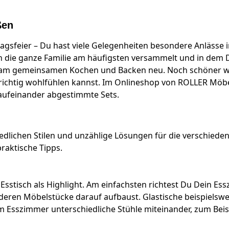
ßen
agsfeier – Du hast viele Gelegenheiten besondere Anlässe i
die ganze Familie am häufigsten versammelt und in dem D
m gemeinsamen Kochen und Backen neu. Noch schöner wir
 richtig wohlfühlen kannst. Im Onlineshop von ROLLER Möb
 aufeinander abgestimmte Sets.
edlichen Stilen und unzählige Lösungen für die verschieden
raktische Tipps.
Esstisch als Highlight. Am einfachsten richtest Du Dein Es
eren Möbelstücke darauf aufbaust. Glastische beispielsweis
 Esszimmer unterschiedliche Stühle miteinander, zum Beispi