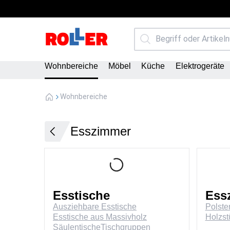
Wohnbereiche
Möbel
Küche
Elektrogeräte
Wohnbereiche
Esszimmer
Esstische
Ess
Ausziehbare Esstische
Polste
Esstische aus Massivholz
Holzst
Säulentische
Tischgruppen