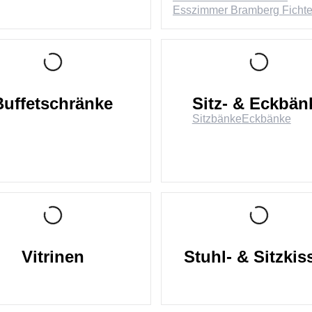
Esszimmer Bramberg Ficht
Buffetschränke
Sitz- & Eckbän
Sitzbänke
Eckbänke
Vitrinen
Stuhl- & Sitzkis